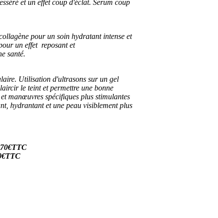
resséré et un effet coup d'éclat. Serum coup
collagène pour un soin hydratant intense et
pour un effet reposant et
ne santé.
aire. Utilisation d'ultrasons sur un gel
laircir le teint et permettre une bonne
 et manœuvres spécifiques plus stimulantes
ant, hydrantant et une peau visiblement plus
....70€TTC
..30€TTC